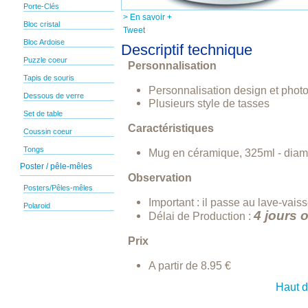
Porte-Clés
> En savoir +
Bloc cristal
Tweet
Bloc Ardoise
Descriptif technique
Puzzle coeur
Personnalisation
Tapis de souris
Personnalisation design et phot
Dessous de verre
Plusieurs style de tasses
Set de table
Caractéristiques
Coussin coeur
Tongs
Mug en céramique, 325ml - diam
Poster / pêle-mêles
Observation
Posters/Pêles-mêles
Important : il passe au lave-vaiss
Polaroid
4 jours 
Délai de Production :
Prix
A partir de 8.95 €
Haut 