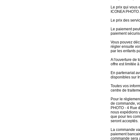
Le prix qui vous 
ICONEA PHOTO.
Le prix des servi
Le paiement peut 
paiement sécuris
Vous pouvez déci
régler ensuite v
par les enfants p
A l'ouverture de
offre est limitée
En partenariat av
disponibles sur I
Toutes vos inform
centre de traitem
Pour le règlement
de commande, vot
PHOTO - 4 Rue d
nous expédions v
que pour les com
seront acceptés.
La commande vali
paiement bancaire
commande sera au