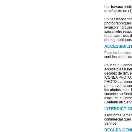
Les travaux phot
un délai de un (1
En cas d'absence
photographiques l
livraison indiqué
saurait être res
retrait tardif de
photographiques pa
ACCESSIBILI
Pour les besoins 
sont les zones ouv
Pour ce qui conc
accessibles à to
décidez de diffu
ICONEA PHOTO, p
PHOTO de reprodui
promouvoir la se
les photos et les
soumise au Servi
d'inclure le Cont
Contenu du Servi
INTERDICTIO
Il est formelleme
commercial quel qu
Service.
REGLES GENE