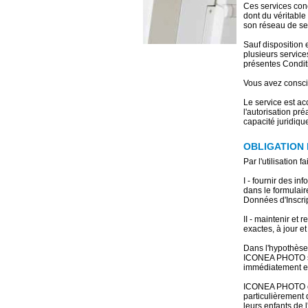
Ces services con
dont du véritable
son réseau de ser
Sauf disposition 
plusieurs servic
présentes Conditi
Vous avez conscien
Le service est ac
l'autorisation pré
capacité juridique
OBLIGATION 
Par l'utilisation 
I - fournir des 
dans le formulair
Données d'Inscrip
II - maintenir et 
exactes, à jour e
Dans l'hypothèse 
ICONEA PHOTO ser
immédiatement et 
ICONEA PHOTO est 
particulièrement d
leurs enfants de l