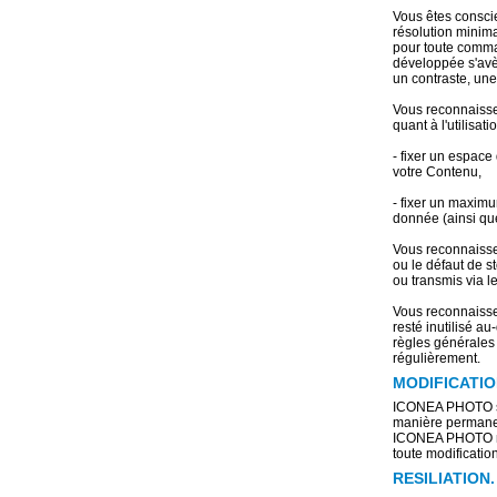
Vous êtes consci
résolution minima
pour toute comma
développée s'avè
un contraste, une
Vous reconnaisse
quant à l'utilisat
- fixer un espa
votre Contenu,
- fixer un maxim
donnée (ainsi qu
Vous reconnaiss
ou le défaut de 
ou transmis via l
Vous reconnaiss
resté inutilisé a
règles générales
régulièrement.
MODIFICATIO
ICONEA PHOTO se 
manière permanent
ICONEA PHOTO ne 
toute modificatio
RESILIATION.