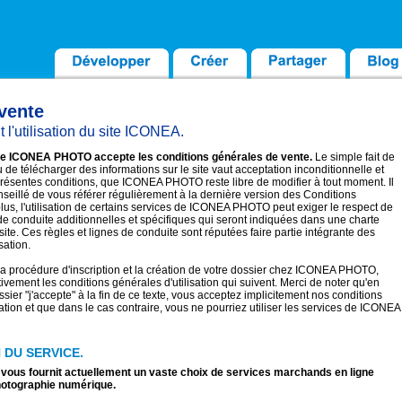
vente
 l'utilisation du site ICONEA.
r de ICONEA PHOTO accepte les conditions générales de vente.
Le simple fait de
u de télécharger des informations sur le site vaut acceptation inconditionnelle et
présentes conditions, que ICONEA PHOTO reste libre de modifier à tout moment. Il
seillé de vous référer régulièrement à la dernière version des Conditions
 plus, l'utilisation de certains services de ICONEA PHOTO peut exiger le respect de
de conduite additionnelles et spécifiques qui seront indiquées dans une charte
 site. Ces règles et lignes de conduite sont réputées faire partie intégrante des
sation.
la procédure d'inscription et la création de votre dossier chez ICONEA PHOTO,
ntivement les conditions générales d'utilisation qui suivent. Merci de noter qu'en
ssier "j'accepte" à la fin de ce texte, vous acceptez implicitement nos conditions
sation et que dans le cas contraire, vous ne pourriez utiliser les services de ICONEA
 DU SERVICE.
us fournit actuellement un vaste choix de services marchands en ligne
hotographie numérique.