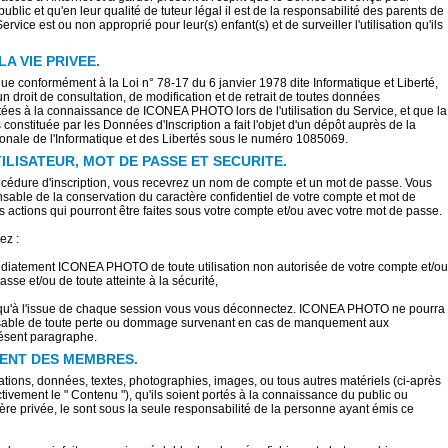
ublic et qu'en leur qualité de tuteur légal il est de la responsabilité des parents de
rvice est ou non approprié pour leur(s) enfant(s) et de surveiller l'utilisation qu'ils
A VIE PRIVEE.
é que conformément à la Loi n° 78-17 du 6 janvier 1978 dite Informatique et Liberté,
n droit de consultation, de modification et de retrait de toutes données
ées à la connaissance de ICONEA PHOTO lors de l'utilisation du Service, et que la
onstituée par les Données d'Inscription a fait l'objet d'un dépôt auprès de la
nale de l'Informatique et des Libertés sous le numéro 1085069.
ILISATEUR, MOT DE PASSE ET SECURITE.
rocédure d'inscription, vous recevrez un nom de compte et un mot de passe. Vous
sable de la conservation du caractère confidentiel de votre compte et mot de
s actions qui pourront être faites sous votre compte et/ou avec votre mot de passe.
ez :
édiatement ICONEA PHOTO de toute utilisation non autorisée de votre compte et/ou
sse et/ou de toute atteinte à la sécurité,
 qu'à l'issue de chaque session vous vous déconnectez. ICONEA PHOTO ne pourra
nsable de toute perte ou dommage survenant en cas de manquement aux
résent paragraphe.
NT DES MEMBRES.
ations, données, textes, photographies, images, ou tous autres matériels (ci-après
vement le " Contenu "), qu'ils soient portés à la connaissance du public ou
re privée, le sont sous la seule responsabilité de la personne ayant émis ce