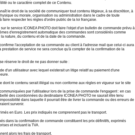
'utilité ou le caractère complet de ce Contenu.
nnaît le droit de la société de communiquer tout contenu litigieux, à sa discrétion, à
hysique ou morale, organisation ou administration dans le cadre de toute
faire respecter les règles d'ordre public de la loi française.
ur le service ICONEA PHOTO doit faire l'objet d'un bulletin de commande prévu à
ystèmes d'enregistrement automatique des commandes sont considérés comme
 la nature, du contenu et de la date de la commande.
firme l'acceptation de sa commande au client à l'adresse mail que celui-ci aura
prestation de service ne sera conclue qu'à compter de la confirmation de la
réserve le droit de ne pas donner suite :
e d'un utilisateur avec lequel existerait un litige relatif au paiement d'une
eure.
dont le contenu serait illégal ou non conforme aux règles en vigueur sur le site
communiquées par l'utilisateur lors de la prise de commande l'engagent : en cas
 libellé des coordonnées du destinataire ICONEA PHOTO ne saurait être tenu
impossibilité dans laquelle il pourrait être de livrer la commande ou des erreurs de
raient survenir.
rimés en Euro. Les prix indiqués ne comprennent pas le transport.
és dans la confirmation de commande constituent les prix définitifs, exprimés
rises et incluant la TVA.
ent alors les frais de transport.