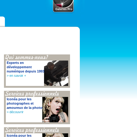
Galeries Pro
Experts en
développement
numérique depuis 1993
> en savoir +
Iconéa pour les
photographes et
amoureux de la photo
> découvrir
Iconéa pour les