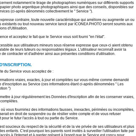
cernent notamment le tirage de photographies numériques sur différents supports
 papier photo argentique photographiques ainsi que des conseils, disponibles sur
vices (ci-après dénommés collectivement le " Service ").
expresse contraire, toute nouvelle caractéristique qui améliore ou augmente un ou
es existants ou tout nouveau service lancé par ICONEA PHOTO seront soumis aux
ons d'Utilisation.
ce et acceptez le fait que le Service vous soit fourni "en l'état".
cessible aux utilisateurs mineurs sous réserve expresse que ceux-ci aient obtenu
alable de leurs tuteurs ou responsables légaux. L'utilisateur reconnaît avoir la
 de contracter et d'adhérer ainsi aux présentes conditions d'utilisation.
D'INSCRIPTION.
faite du Service vous acceptez de :
informations vraies, exactes, à jour et complètes sur vous-même comme demandé
e d'inscription au Service (ces informations étant ci-après dénommées " Les
tion ")
remettre à jour régulièrement les Données d'Inscription afin de les conserver vraies,
t complètes.
où vous fourniriez des informations fausses, inexactes, périmées ou incomplètes,
ait en droit de suspendre ou de résilier votre compte et de vous refuser
pour le futur l'accès à tout ou partie du Service.
soucieux du respect de la sécurité et de la vie privée de ses utilisateurs et plus
es enfants. C'est pourquoi les parents sont invités à surveiller l'utilisation faite par
'accès à l'Internet et à garder présent à l'esprit que le Service est conçu pour