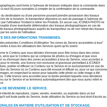
ographiques sont livrés à l'adresse de livraison indiquée dans la commande dans
) à neuf (9) jours ouvrables à compter de la confirmation de la commande.
 du destinataire ou d'une personne pouvant prendre possession des travaux
ors de la livraison, le transporteur déposera un avis de passage à l'adresse de
e par l'utilisateur l'invitant à retirer les Produits. En aucun cas, ICONEA PHOTO ne
ponsable d'une éventuelle détérioration des travaux photographiques en cas de
s dits travaux photographiques auprès du transporteur ou de non retrait des travaux
r les soins de l'utilisateur.
TE DES INFORMATIONS TRANSMISES.
des présentes Conditions d'Utilisation "les zones du Service accessibles à tous"
ertes à tous les utilisateurs des Services quels qu'ils soient.
erne le Contenu que vous décidez d'envoyer pour être inclus dans des zones
us, ainsi que le Contenu qui se compose de photos ou d'images et que vous
ser ou d'envoyer dans des zones accessibles à tous du Service, vous accordez à
our le monde, une licence non-exclusive et gracieuse permettant à ICONEA
re, publier et diffuser ce Contenu sur le Service et ce exclusivement en vue de
ction du Service où ce Contenu aura été envoyé et diffusé ou, pour ce qui concerne
 images, en respectant la raison pour laquelle cette photo ou cette image a été
ce. Cette licence sera accordée pour la durée pendant laquelle vous déciderez
enu sur le Service et se terminera automatiquement dès que vous aurez retiré le
ce.
N DE REVENDRE LE SERVICE.
nt interdit de reproduire, copier, vendre, revendre, ou exploiter dans un but
'il soit toute partie du Service, toute utilisation du Service ou tout droit d'accès au
RALES EN MATIERE D'UTILISATION ET DE STOCKAGE.