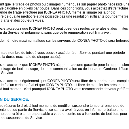
ent que le tirage de photos ou d'images numériques sur papier photo nécessite un
le calculée en pixels par pouce. Dans ces conditions, vous acceptez d'être facturé
nde de tirage effectuée par ICONEA PHOTO, même si l'image ou la photo
re de qualité médiocre et ne possède pas une résolution suffisante pour permettre
 clarté et des couleurs vives.
z et acceptez que ICONEA PHOTO peut poser des règles générales et des limites
ion du Service, et notamment, sans que cette énumération soit limitative :
ce de mémoire maximum alloué sur les serveurs de ICONEA PHOTO où sera héberg
um au nombre de fois où vous pouvez accéder à un Service pendant une période
e la durée maximale de chaque accès).
ez et acceptez que ICONEA PHOTO n'apporte aucune garantie pour la suppression
stockage de tout message, de toute communication ou de tout autre Contenu diffusé
e Service.
ez et acceptez également que ICONEA PHOTO sera libre de supprimer tout compte
u-delà d'un certain délai et que ICONEA PHOTO est libre de modifier les présentes
 à tout moment, c'est pourquoi ICONEA PHOTO vous recommande de vous y référe
N DU SERVICE.
réserve le droit, à tout moment, de modifier, suspendre temporairement ou de
e tout ou partie du Service et ce sans à avoir à vous en informer préalablement.
pourra être tenu responsable à votre encontre ou à l'encontre de tout tiers pour
n ou suspension du Service.