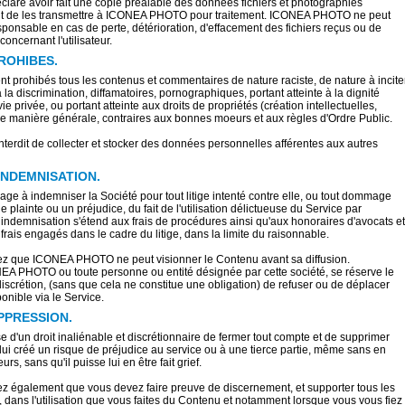
déclare avoir fait une copie préalable des données fichiers et photographies
t de les transmettre à ICONEA PHOTO pour traitement. ICONEA PHOTO ne peut
sponsable en cas de perte, détérioration, d'effacement des fichiers reçus ou de
concernant l'utilisateur.
ROHIBES.
 prohibés tous les contenus et commentaires de nature raciste, de nature à incite
 la discrimination, diffamatoires, pornographiques, portant atteinte à la dignité
e privée, ou portant atteinte aux droits de propriétés (création intellectuelles,
ne manière générale, contraires aux bonnes moeurs et aux règles d'Ordre Public.
interdit de collecter et stocker des données personnelles afférentes aux autres
INDEMNISATION.
ngage à indemniser la Société pour tout litige intenté contre elle, ou tout dommage
 plainte ou un préjudice, du fait de l'utilisation délictueuse du Service par
tte indemnisation s'étend aux frais de procédures ainsi qu'aux honoraires d'avocats et
frais engagés dans le cadre du litige, dans la limite du raisonnable.
z que ICONEA PHOTO ne peut visionner le Contenu avant sa diffusion.
 PHOTO ou toute personne ou entité désignée par cette société, se réserve le
 discrétion, (sans que cela ne constitue une obligation) de refuser ou de déplacer
onible via le Service.
PPRESSION.
e d'un droit inaliénable et discrétionnaire de fermer tout compte et de supprimer
 lui créé un risque de préjudice au service ou à une tierce partie, même sans en
teurs, sans qu'il puisse lui en être fait grief.
z également que vous devez faire preuve de discernement, et supporter tous les
t, dans l'utilisation que vous faites du Contenu et notamment lorsque vous vous fiez