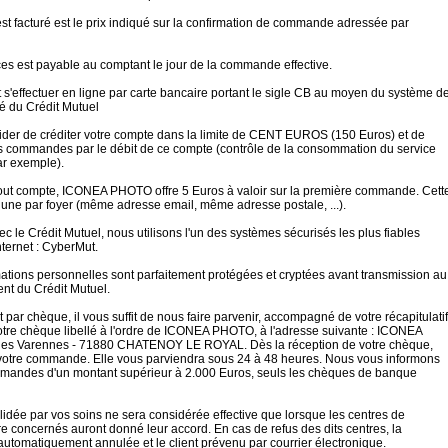
est facturé est le prix indiqué sur la confirmation de commande adressée par
ces est payable au comptant le jour de la commande effective.
s'effectuer en ligne par carte bancaire portant le sigle CB au moyen du système d
é du Crédit Mutuel
der de créditer votre compte dans la limite de CENT EUROS (150 Euros) et de
os commandes par le débit de ce compte (contrôle de la consommation du service
ar exemple).
 tout compte, ICONEA PHOTO offre 5 Euros à valoir sur la première commande. Cett
 à une par foyer (même adresse email, même adresse postale, ...).
ec le Crédit Mutuel, nous utilisons l'un des systèmes sécurisés les plus fiables
nternet : CyberMut.
ations personnelles sont parfaitement protégées et cryptées avant transmission au
ent du Crédit Mutuel.
 par chèque, il vous suffit de nous faire parvenir, accompagné de votre récapitulatif
re chèque libellé à l'ordre de ICONEA PHOTO, à l'adresse suivante : ICONEA
es Varennes - 71880 CHATENOY LE ROYAL. Dès la réception de votre chèque,
otre commande. Elle vous parviendra sous 24 à 48 heures. Nous vous informons
mandes d'un montant supérieur à 2.000 Euros, seuls les chèques de banque
dée par vos soins ne sera considérée effective que lorsque les centres de
 concernés auront donné leur accord. En cas de refus des dits centres, la
tomatiquement annulée et le client prévenu par courrier électronique.