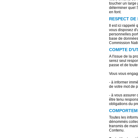
toucher un large p
déterminer quel Se
en font.
RESPECT DE L
Il est ici rappel
vous disposez d'u
personnelles port
base de données c
Commission Natio
COMPTE D'UT
A l'issue de la p
serez seul respon
passe et de toute
Vous vous engag
- à informer imm
de votre mot de pa
- à vous assurer
être tenu respo
obligations du p
COMPORTEME
Toutes les inform
dénommés collecti
transmis de maniè
Contenu.