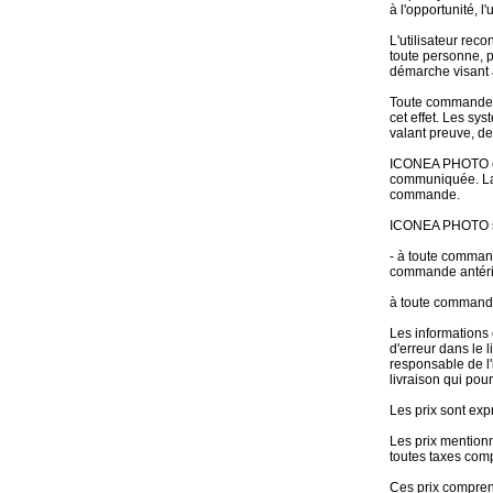
à l'opportunité, l
L'utilisateur reco
toute personne, p
démarche visant à 
Toute commande s
cet effet. Les s
valant preuve, de
ICONEA PHOTO con
communiquée. La 
commande.
ICONEA PHOTO se 
- à toute command
commande antéri
à toute commande 
Les informations 
d'erreur dans le
responsable de l'
livraison qui pour
Les prix sont exp
Les prix mentionn
toutes taxes comp
Ces prix comprenn