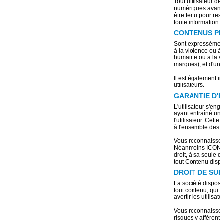
Tout utilisateur 
numériques avan
être tenu pour re
toute information 
CONTENUS P
Sont expressément
à la violence ou à
humaine ou à la vi
marques), et d'u
Il est également 
utilisateurs.
GARANTIE D'
L'utilisateur s'e
ayant entraîné une
l'utilisateur. Ce
à l'ensemble des 
Vous reconnaisse
Néanmoins ICONEA
droit, à sa seule
tout Contenu disp
DROIT DE SU
La société dispos
tout contenu, qui
avertir les utilisa
Vous reconnaisse
risques y afféren